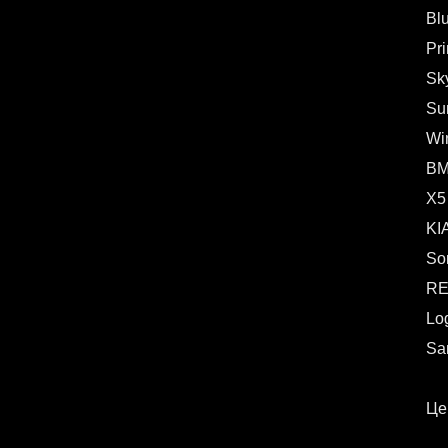
Bl
Pr
Sk
Su
Wi
B
X5
KI
So
RE
Lo
Sa
Це