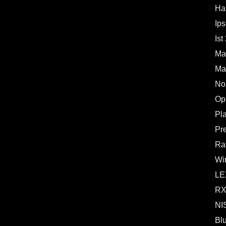
Har
Ip
Ist
Mar
Mar
No
Op
Pl
Pr
Ra
Wi
LE
RX
NI
Bl