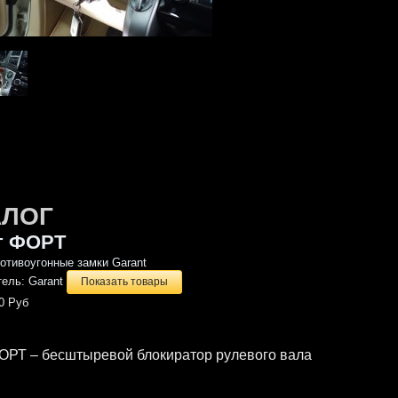
АЛОГ
т ФОРТ
отивоугонные замки Garant
тель:
Garant
Показать товары
0 Руб
ОРТ – бесштыревой блокиратор рулевого вала