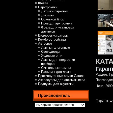
Щётки
Парктроники
Датчики парковки
Дисплей
Основной блок
Провод парктроника
Фреза для установки
датчиков
Видеорегистраторы
Комбо-устройства
Автосвет
Лампы галогенные
Светодиоды
Ходовые огни
КАТ
Лампы для подсветки
приборов
Гаран
Сигнальные лампы
Разъёмы для ламп
Раздел:
Пр
Противоугонные замки Garant
Аксессуары для автомагнитол
Производи
Подиумы для акустики
Цена:
2990
Производитель
Гарант Ф