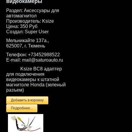
видеокамеры
Раздел:
Аксессуары для
автомагнитол
Производитель:
Ksize
Цена:
350 Руб
Создал:
Super User
Мельникайте 137а.,
625007, г. Тюмень
Телефон:
+73452988522
E-mail:
mail@saturoauto.ru
Ksize
BC
8 адаптер
для подключения
видеокамеры к штатной
магнитоле
Honda
(зеленый
разъем)
Подробнее...