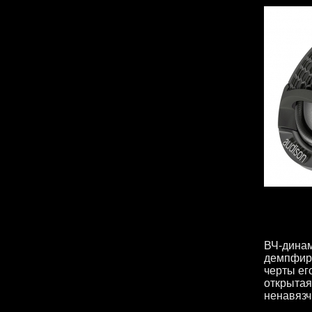
ВЧ-динам
демпфиру
черты ег
открытая
ненавязч