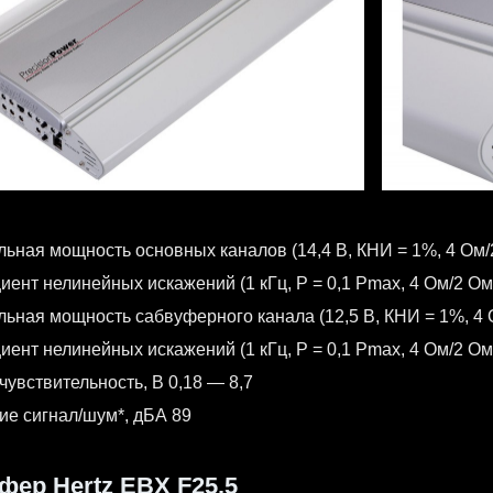
ьная мощность основных каналов (14,4 В, КНИ = 1%, 4 Ом/2
ент нелинейных искажений (1 кГц, P = 0,1 Pmax, 4 Ом/2 Ом)
ьная мощность сабвуферного канала (12,5 В, КНИ = 1%, 4 О
ент нелинейных искажений (1 кГц, P = 0,1 Pmax, 4 Ом/2 Ом)
чувствительность, В 0,18 — 8,7
е сигнал/шум*, дБА 89
фер Hertz EBX F25.5