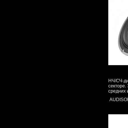
НЧ/СЧ-ди
секторе.
средних 
AUDIS