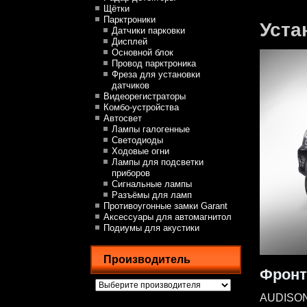
Щётки
Парктроники
Уста
Датчики парковки
Дисплей
Основной блок
Провод парктроника
Фреза для установки
датчиков
Видеорегистраторы
Комбо-устройства
Автосвет
Лампы галогенные
Светодиоды
Ходовые огни
Лампы для подсветки
приборов
Сигнальные лампы
Разъёмы для ламп
Противоугонные замки Garant
Аксессуары для автомагнитол
Подиумы для акустики
Производитель
Фронт
AUDISON