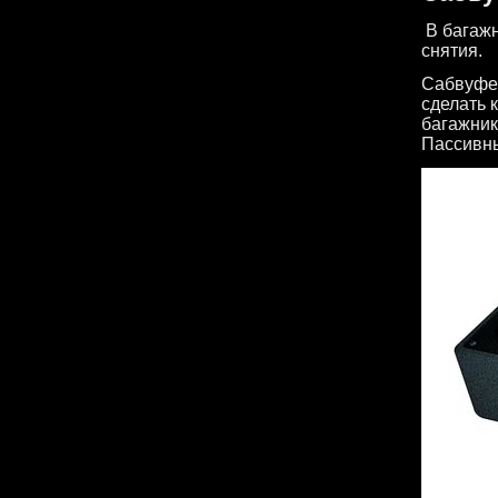
В багажн
снятия.
Сабвуфер
сделать 
багажник
Пассивны