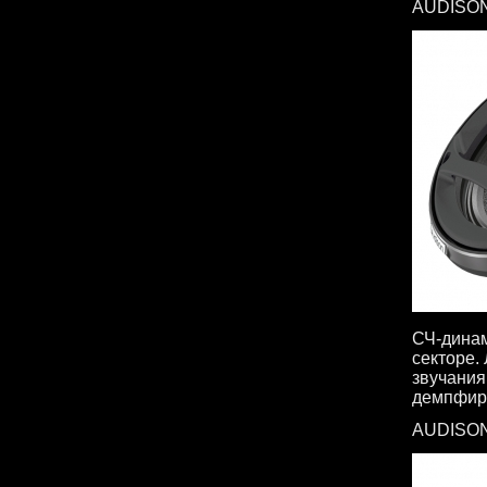
AUDISON
СЧ-динам
секторе.
звучания
демпфир
AUDISON