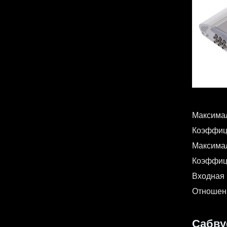
Максимал
Коэффици
Максимал
Коэффици
Входная 
Отношени
Сабву