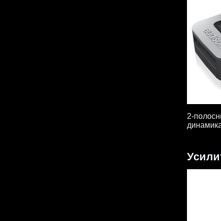
2-полосн
динамика
Усили