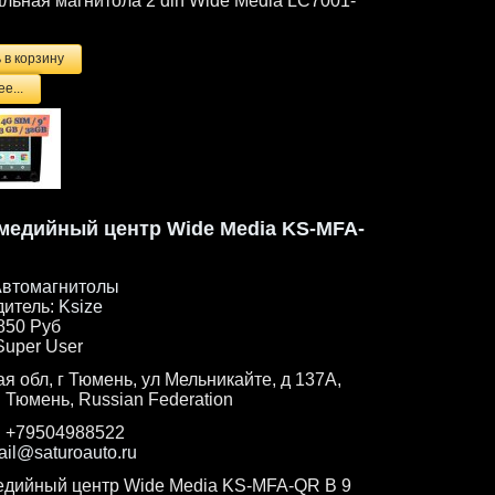
льная магнитола 2 din Wide Media LC7001-
е...
медийный центр Wide Media KS-MFA-
втомагнитолы
дитель:
Ksize
850 Руб
Super User
я обл, г Тюмень, ул Мельникайте, д 137А,
. Тюмень, Russian Federation
:
+79504988522
ail@saturoauto.ru
дийный центр Wide Media KS-MFA-QR B 9