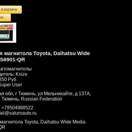
е...
 магнитола Toyota, Daihatsu Wide
KS6901-QR
втомагнитолы
дитель:
Ksize
850 Руб
Super User
я обл, г Тюмень, ул Мельникайте, д 137А,
. Тюмень, Russian Federation
:
+79504988522
ail@saturoauto.ru
магнитола Toyota, Daihatsu Wide Media
QR