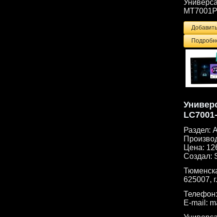
Универса
MT7001P
Подробне
Универс
LC7001-
Раздел:
А
Произво
Цена:
12
Создал:
Тюменска
625007, г
Телефон
E-mail:
m