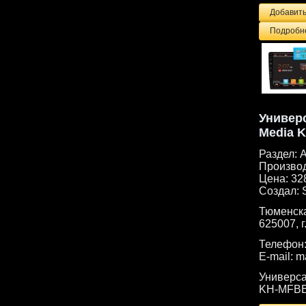
Подробне
Универ
Media 
Раздел:
А
Произво
Цена:
32
Создал:
Тюменска
625007, г
Телефон
E-mail:
m
Универса
KH-MFBB