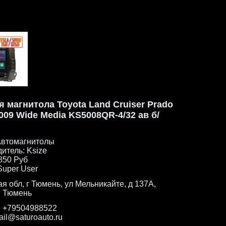
 магнитола Toyota Land Cruiser Prado
2009 Wide Media KS5008QR-4/32 ав б/
втомагнитолы
дитель:
Ksize
850 Руб
Super User
я обл, г Тюмень, ул Мельникайте, д 137А,
г. Тюмень
:
+79504988522
ail@saturoauto.ru