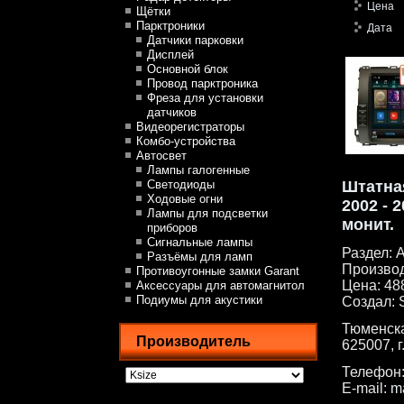
Цена
Щётки
Парктроники
Дата
Датчики парковки
Дисплей
Основной блок
Провод парктроника
Фреза для установки
датчиков
Видеорегистраторы
Комбо-устройства
Автосвет
Лампы галогенные
Светодиоды
Штатная
Ходовые огни
2002 - 
Лампы для подсветки
монит.
приборов
Сигнальные лампы
Раздел:
А
Разъёмы для ламп
Произво
Противоугонные замки Garant
Цена:
48
Аксессуары для автомагнитол
Подиумы для акустики
Создал:
Тюменска
Производитель
625007, 
Телефон
E-mail:
m