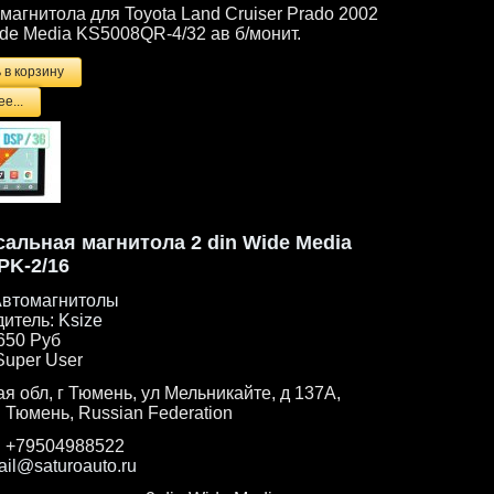
магнитола для Toyota Land Cruiser Prado 2002
ide Media KS5008QR-4/32 ав б/монит.
е...
альная магнитола 2 din Wide Media
PK-2/16
втомагнитолы
дитель:
Ksize
650 Руб
Super User
я обл, г Тюмень, ул Мельникайте, д 137А,
. Тюмень, Russian Federation
:
+79504988522
ail@saturoauto.ru