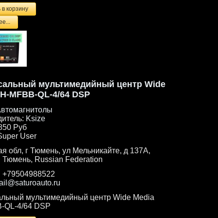
е...
сальный мультимедийный центр Wide
KH-MFBB-QL-4/64 DSP
втомагнитолы
дитель:
Ksize
850 Руб
Super User
я обл, г Тюмень, ул Мельникайте, д 137А,
. Тюмень, Russian Federation
:
+79504988522
ail@saturoauto.ru
льный мультимедийный центр Wide Media
-QL-4/64 DSP