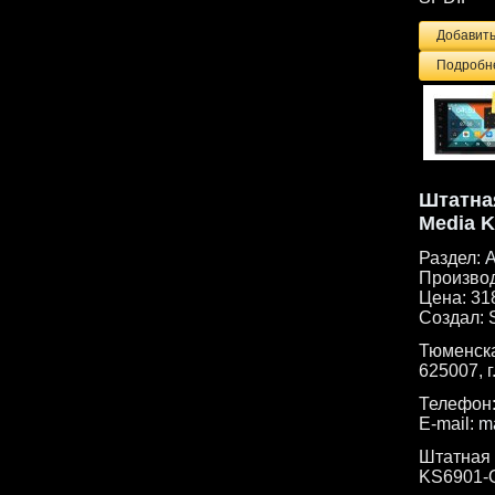
Подробне
Штатная
Media 
Раздел:
А
Произво
Цена:
31
Создал:
Тюменска
625007, г
Телефон
E-mail:
m
Штатная 
KS6901-