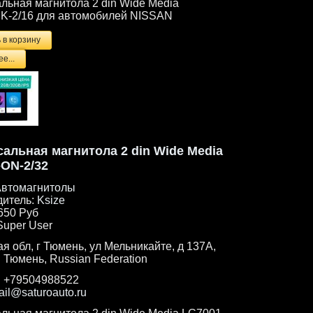
льная магнитола 2 din Wide Media
K-2/16 для автомобилей NISSAN
е...
альная магнитола 2 din Wide Media
ON-2/32
втомагнитолы
дитель:
Ksize
650 Руб
Super User
я обл, г Тюмень, ул Мельникайте, д 137А,
. Тюмень, Russian Federation
:
+79504988522
ail@saturoauto.ru