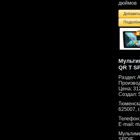
дюймов
Подробне
Мульти
QR T S
Раздел:
А
Произво
Цена:
31
Создал:
Тюменска
625007, г
Телефон
E-mail:
m
Мультим
SPDIF