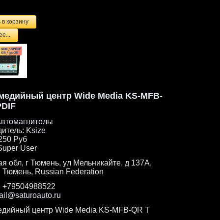
е...
медийный центр Wide Media KS-MFB-
PDIF
втомагнитолы
дитель:
Ksize
250 Руб
Super User
я обл, г Тюмень, ул Мельникайте, д 137А,
. Тюмень, Russian Federation
:
+79504988522
ail@saturoauto.ru
едийный центр Wide Media KS-MFB-QR T