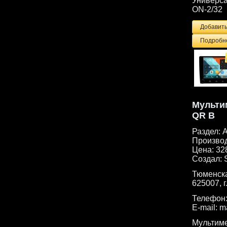
Универса
ON-2/32
Подробне
Мульти
QR B
Раздел:
А
Произво
Цена:
32
Создал:
Тюменска
625007, г
Телефон
E-mail:
m
Мультиме