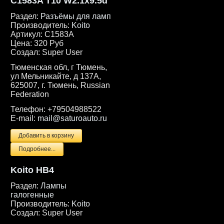
C1583A T10 W2.1x9.5d
Раздел:
Разъёмы для ламп
Производитель:
Koito
Артикул:
C1583A
Цена:
320 Руб
Создал:
Super User
Тюменская обл, г Тюмень,
ул Мельникайте, д 137А,
625007, г. Тюмень, Russian
Federation
Телефон:
+79504988522
E-mail:
mail@saturoauto.ru
Подробнее...
Koito HB4
Раздел:
Лампы
галогенные
Производитель:
Koito
Создал:
Super User