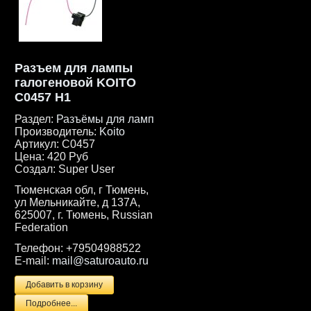
Разъем для лампы
галогеновой KOITO
C0457 H1
Раздел:
Разъёмы для ламп
Производитель:
Koito
Артикул:
C0457
Цена:
420 Руб
Создал:
Super User
Тюменская обл, г Тюмень,
ул Мельникайте, д 137А,
625007, г. Тюмень, Russian
Federation
Телефон:
+79504988522
E-mail:
mail@saturoauto.ru
Подробнее...