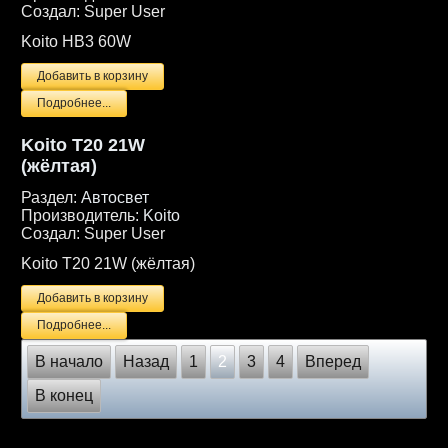
Создал:
Super User
Koito HB3 60W
Подробнее...
Koito T20 21W
(жёлтая)
Раздел:
Автосвет
Производитель:
Koito
Создал:
Super User
Koito T20 21W (жёлтая)
Подробнее...
В начало
Назад
1
2
3
4
Вперед
В конец