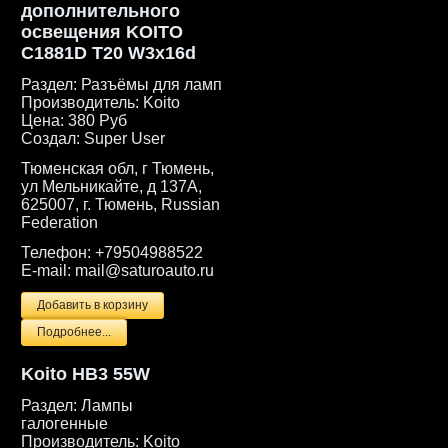
дополнительного
освещения KOITO
C1881D T20 W3x16d
Раздел:
Разъёмы для ламп
Производитель:
Koito
Цена:
380 Руб
Создал:
Super User
Тюменская обл, г Тюмень,
ул Мельникайте, д 137А,
625007, г. Тюмень, Russian
Federation
Телефон:
+79504988522
E-mail:
mail@saturoauto.ru
Подробнее...
Koito HB3 55W
Раздел:
Лампы
галогенные
Производитель:
Koito