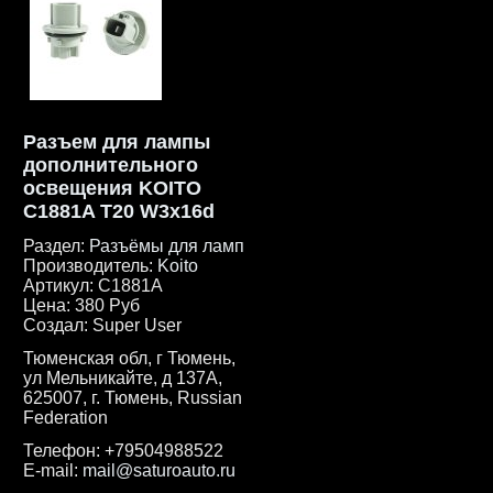
Разъем для лампы
дополнительного
освещения KOITO
C1881A T20 W3x16d
Раздел:
Разъёмы для ламп
Производитель:
Koito
Артикул:
C1881A
Цена:
380 Руб
Создал:
Super User
Тюменская обл, г Тюмень,
ул Мельникайте, д 137А,
625007, г. Тюмень, Russian
Federation
Телефон:
+79504988522
E-mail:
mail@saturoauto.ru