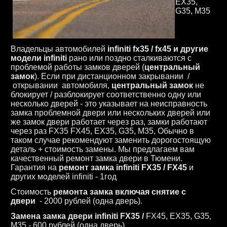
EX35,
G35, M35
Владельцы автомобилей
infiniti fx35 / fx45 и другие
модели infiniti
рано или поздно сталкиваются с
проблемой работы замков дверей (
центральный
замок
). Если при дистанционном закрывании /
открывании автомобиля,
центральный замок
не
блокирует / разблокирует соответственно одну или
несколько дверей - это указывает на неисправность
замка проблемной двери или нескольких дверей или
же замок двери работает через раз, замки работают
через раз FX35 FX45, EX35, G35, M35, Обычно в
таком случае рекомендуют заменить дорогостоящую
деталь + стоимость замены. Мы предлагаем вам
качественный ремонт замка двери в Тюмени.
Гарантия на
ремонт замка infiniti FX35 / FX45
и
других моделей infiniti - 1год
Стоимость
ремонта замка включая снятие с
двери
- 2000 рублей (одна дверь).
Замена замка двери infiniti FX35 /
FX45, EX35, G35,
M35 - 600 рублей (одна дверь).